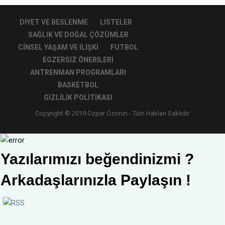
DIYET VE BESLENME
LISTELER
SAĞLIK VE DOĞAL ÇÖZÜMLER
CINSEL YAŞAM VE İLIŞKI
FUTBOL
EGZERSIZ ÖNERILERI
ANTRENMAN PROGRAMLARI
BASKETBOL
GIZLILIK POLITIKASI
Copyright © 2019 Özper Özorun - Tüm Hakları Saklıdır
Yazılarımızı beğendinizmi ?
Arkadaşlarınızla Paylaşın !