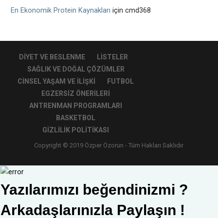
En Ekonomik Protein Kaynakları
için
cmd368
DIYET VE BESLENME
LISTELER
SAĞLIK VE DOĞAL ÇÖZÜMLER
CINSEL YAŞAM VE İLIŞKI
FUTBOL
EGZERSIZ ÖNERILERI
ANTRENMAN PROGRAMLARI
BASKETBOL
GIZLILIK POLITIKASI
Copyright © 2019 Özper Özorun - Tüm Hakları Saklıdır
Yazılarımızı beğendinizmi ?
Arkadaşlarınızla Paylaşın !