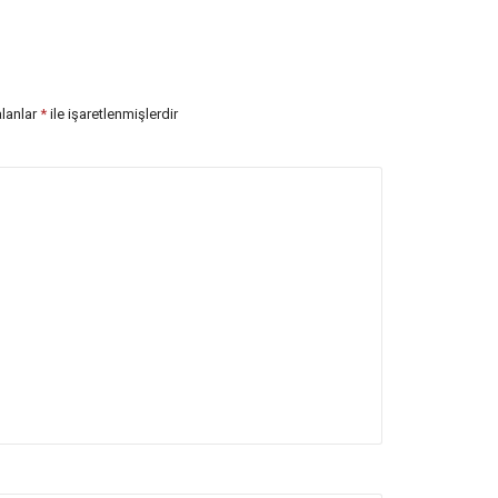
alanlar
*
ile işaretlenmişlerdir