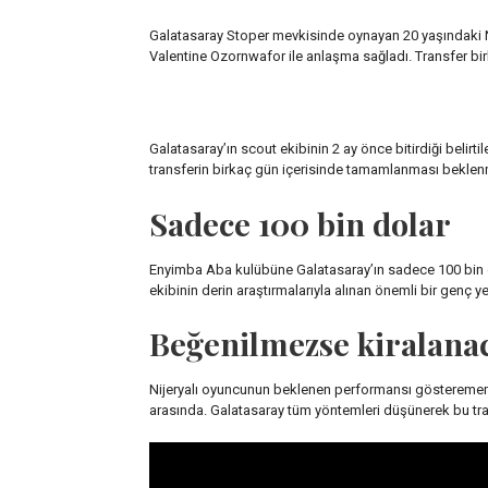
Galatasaray Stoper mevkisinde oynayan 20 yaşındaki N
Valentine Ozornwafor ile anlaşma sağladı. Transfer bi
Galatasaray’ın scout ekibinin 2 ay önce bitirdiği belir
transferin birkaç gün içerisinde tamamlanması beklen
Sadece 100 bin dolar
Enyimba Aba kulübüne Galatasaray’ın sadece 100 bin dol
ekibinin derin araştırmalarıyla alınan önemli bir genç 
Beğenilmezse kiralana
Nijeryalı oyuncunun beklenen performansı gösteremem
arasında. Galatasaray tüm yöntemleri düşünerek bu tra