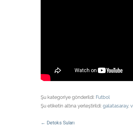
Şu kategoriye gönderildi:
Futbol
Şu etiketin altına yerleştirildi:
galatasaray
,
v
Yazı
← Detoks Suları