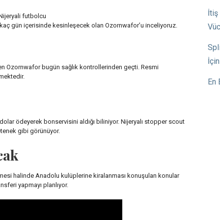
İti
ijeryali futbolcu
rkaç gün içerisinde kesinleşecek olan Ozornwafor’u inceliyoruz.
Vüc
Spl
İçi
tilen Ozornwafor bugün sağlık kontrollerinden geçti. Resmi
mektedir.
En 
ar ödeyerek bonservisini aldığı biliniyor. Nijeryalı stopper scout
yetenek gibi görünüyor.
cak
esi halinde Anadolu kulüplerine kiralanması konuşulan konular
nsferi yapmayı planlıyor.