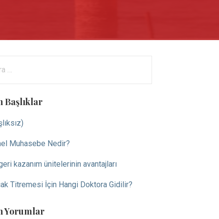
ama:
n Başlıklar
şlıksız)
el Muhasebe Nedir?
 geri kazanım ünitelerinin avantajları
ak Titremesi İçin Hangi Doktora Gidilir?
n Yorumlar