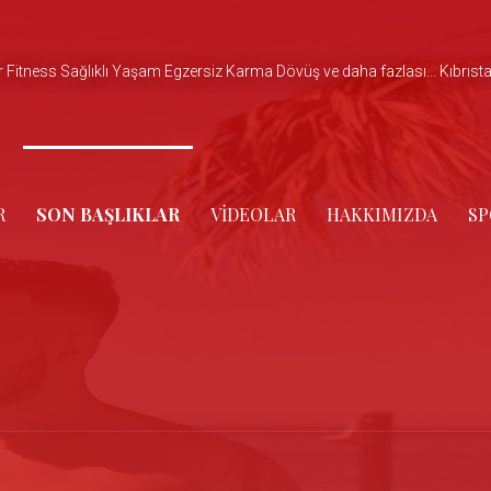
 Fitness Sağlıklı Yaşam Egzersiz Karma Dövüş ve daha fazlası... Kıbrıstan e
R
SON BAŞLIKLAR
VIDEOLAR
HAKKIMIZDA
S