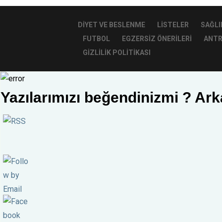
DIYET VE BESLENME
LISTELER
SAĞLI
FUTBOL
EGZERSIZ ÖNERILERI
ANTR
GIZLILIK POLITIKASI
Yazılarımızı beğendinizmi ? Ark