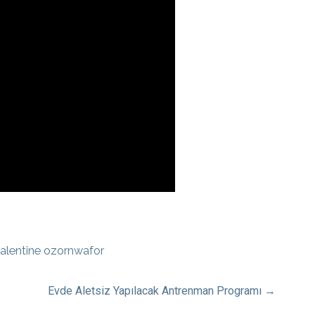
alentine ozornwafor
Evde Aletsiz Yapılacak Antrenman Programı →