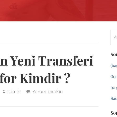
Ar
So
n Yeni Transferi
(ba
or Kimdir ?
Gen
Isı
admin
Yorum bırakın
Bac
So