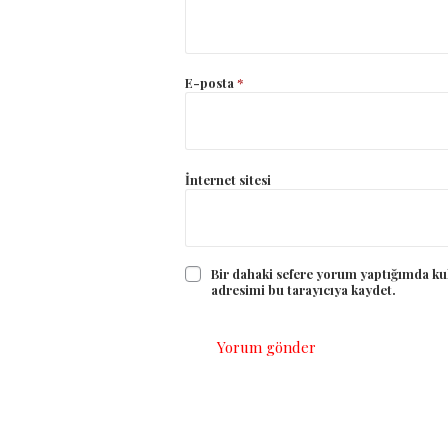
E-posta
*
İnternet sitesi
Bir dahaki sefere yorum yaptığımda ku
adresimi bu tarayıcıya kaydet.