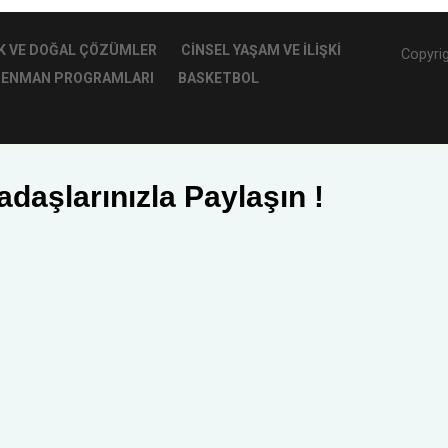
K VE DOĞAL ÇÖZÜMLER
CINSEL YAŞAM VE İLIŞKI
Copyrig
ENMAN PROGRAMLARI
BASKETBOL
adaşlarınızla Paylaşın !