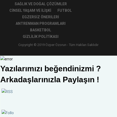
SAĞLIK VE DOĞAL ÇÖZÜMLER
CINSEL YAŞAM VE İLIŞKI
FUTBOL
EGZERSIZ ÖNERILERI
ANTRENMAN PROGRAMLARI
BASKETBOL
GIZLILIK POLITIKASI
Copyright © 2019 Özper Özorun - Tüm Hakları Saklıdır
Yazılarımızı beğendinizmi ?
Arkadaşlarınızla Paylaşın !