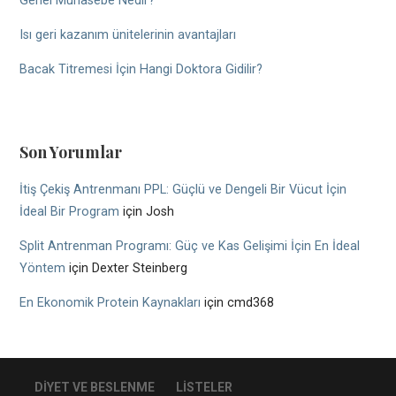
Genel Muhasebe Nedir?
Isı geri kazanım ünitelerinin avantajları
Bacak Titremesi İçin Hangi Doktora Gidilir?
Son Yorumlar
İtiş Çekiş Antrenmanı PPL: Güçlü ve Dengeli Bir Vücut İçin
İdeal Bir Program
için
Josh
Split Antrenman Programı: Güç ve Kas Gelişimi İçin En İdeal
Yöntem
için
Dexter Steinberg
En Ekonomik Protein Kaynakları
için
cmd368
DIYET VE BESLENME
LISTELER