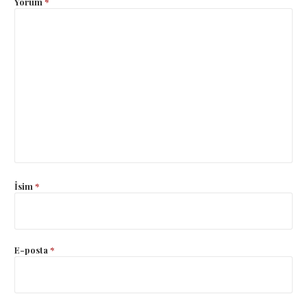
Yorum
*
İsim
*
E-posta
*