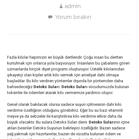
admin
Yorum bırakın
Fazla kilolar hepimizin en büyük dertleridir. Çoğu insan bu dertten
kurtulmak için onlarca yola başvuruyor. İnsanların bu çabalarını gören
uzmanlarda birçok diyet programı oluşturuyor. Üstelik kilolarından
şikayetçi olan kişiler artık kilo vermek için ameliyat dahi olmaya
başladılar. Bu kilo verdiren yöntemler dışında bir yöntemden daha
bahsedeceğiz
Detoks Suları
.
Detoks Suları
vücudumuzda bulunan
toksinler ile ödemleri atarak kilo vermemize yardımcı oluyor.
Genel olarak bakılacak olursa sadece suyun içilmesinin dahi kilo
verdirme özelliğinin olduğunu görebiliriz. Eğer bu su bazı vitaminli
meyve ya da sebzeler ile karıştırılırsa kilo verdirme etkisi daha da
büyük olacaktır. Bu sulara Detoks Suları denir.
Detoks Suları
nın içine
atılan besinler Detoks Suyunun belirleyici özelliğidir. Bazen sadece
yağ yakmak için hazırlanırlar, bazen de vücutta bulunan ödem ve