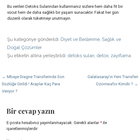
Bu verilen Detoks Sularından kullanmanız sizlere hem daha fit bir
vücut hem de daha sağlıklı bir yaşam sunacaktır. Fakat her gün
düzenli olarak tüketmeyi unutmayın.
Şu kategoriye gönderildi:
Diyet ve Beslenme
,
Sağlık ve
Doğal Çözümler
Şu etiketin altına yerleştirildi:
detoks suları
,
detox
,
zayıflama
Yazı
← Mbaye Diagne Transferinde Son
Galatasaray’ın Yeni Transferi
Düzlüğe Girildi ! Araplar Kaç Para
Ozornwafor Kimdir ? →
dolaşımı
Veriyor ?
Bir cevap yazın
E-posta hesabınız yayımlanmayacak.
Gerekli alanlar
*
ile
işaretlenmişlerdir