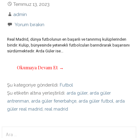
Temmuz 13, 2023
admin
Yorum bırakın
Real Madrid, dünya futbolunun en başarılı ve tanınmış kulüplerinden
biridir. Kulüp, bünyesinde yetenekli futbolcuları barındırarak başarısını
sürdürmektedir. Arda Güler ise…
Okumaya Devam Et →
Şu kategoriye gönderildi:
Futbol
Şu etiketin altına yerleştirildi:
arda güler
,
arda güler
antrenman
,
arda güler fenerbahçe
,
arda güler futbol
,
arda
güler real madrid
,
real madrid
Arama: