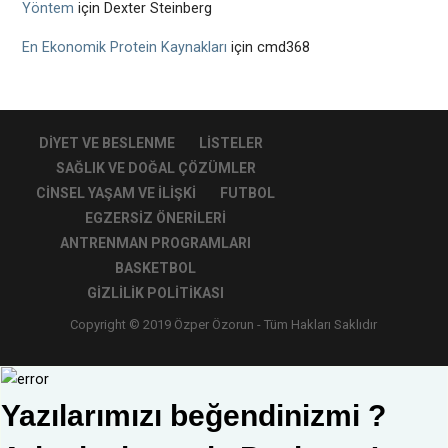
Yöntem
için
Dexter Steinberg
En Ekonomik Protein Kaynakları
için
cmd368
DIYET VE BESLENME
LISTELER
SAĞLIK VE DOĞAL ÇÖZÜMLER
CINSEL YAŞAM VE İLIŞKI
FUTBOL
EGZERSIZ ÖNERILERI
ANTRENMAN PROGRAMLARI
BASKETBOL
GIZLILIK POLITIKASI
Copyright © 2019 Özper Özorun - Tüm Hakları Saklıdır
Yazılarımızı beğendinizmi ?