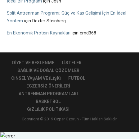
İdeal Bir Program
için
Josh
Split Antrenman Programı: Güç ve Kas Gelişimi İçin En İdeal
Yöntem
için
Dexter Steinberg
En Ekonomik Protein Kaynakları
için
cmd368
DIYET VE BESLENME
LISTELER
SAĞLIK VE DOĞAL ÇÖZÜMLER
CINSEL YAŞAM VE İLIŞKI
FUTBOL
EGZERSIZ ÖNERILERI
ANTRENMAN PROGRAMLARI
BASKETBOL
GIZLILIK POLITIKASI
Copyright © 2019 Özper Özorun - Tüm Hakları Saklıdır