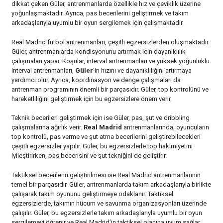
dikkat çeken Güler, antrenmanlarda özellikle hız ve çeviklik üzerine
yoğunlaşmaktadır. Ayrıca, pas becerilerini geliştirmek ve takım
arkadaşlarıyla uyumlu bir oyun sergilemek için çalışmaktadır.
Real Madrid futbol antrenmanları, çeşitli egzersizlerden oluşmaktadır.
Güler, antrenmanlarda kondisyonunu artırmak için dayanıklılık
çalışmaları yapar. Koşular, interval antrenmanları ve yüksek yoğunluklu
interval antrenmanları,
Güler
‘in hızını ve dayanıklılığını artırmaya
yardımcı olur. Ayrıca, koordinasyon ve denge çalışmaları da
antrenman programının önemli bir parçasıdır. Güler, top kontrolünü ve
hareketliliğini geliştirmek için bu egzersizlere önem verir.
Teknik becerileri geliştirmek için ise Güler, pas, şut ve dribbling
çalışmalarına ağırlık verir.
Real Madrid
antrenmanlarında, oyuncuların
top kontrolü, pas verme ve şut atma becerilerini geliştirebilecekleri
çeşitli egzersizler yapılır. Güler, bu egzersizlerle top hakimiyetini
iyileştirirken, pas becerisini ve şut tekniğini de geliştirir.
Taktiksel becerilerin geliştirilmesi ise Real Madrid antrenmanlarının
temel bir parçasıdır. Güler, antrenmanlarda takım arkadaşlarıyla birlikte
çalışarak takım oyununu geliştirmeye odaklanır. Taktiksel
egzersizlerde, takımın hücum ve savunma organizasyonları üzerinde
çalışılır. Güler, bu egzersizlerle takım arkadaşlarıyla uyumlu bir oyun
sergilemeyi öğrenir ve Real Madrid’in taktiksel planına uyum sağlar.