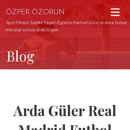
İçeriğe
atla
ÖZPER ÖZORUN
Spor Fitness Sağlıklı Yaşam Egzersiz Karma Dövüş ve daha fazlası...
Kıbrıstan evinize direkt bilgiler.
Blog
Arda Güler Real
Madrid Futbol