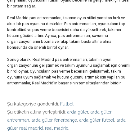
çalışmaları, oyuncuların takım oyunu becerilerini geliştirmek için ideal
bir ortam sağlar.
Real Madrid pas antrenmanları, takımın oyun stilini yansıtan hızlı ve
akıcı bir pas oyununu destekler. Pas antrenmanları, oyuncuların top
kontrolünü ve pas verme becerisini daha da yükselterek, takımın
hücum gücünü artırır. Ayrıca, pas antrenmanları, savunma
organizasyonlarını bozma ve rakip takımı baskı altına alma
konusunda da önemli bir rol oynar.
Sonuç olarak, Real Madrid pas antrenmanları, takımın oyun
organizasyonunu geliştirmek ve takım uyumunu sağlamak için önemli
bir rol oynar. Oyuncuların pas verme becerisini geliştirmek, takım
oyununa uyum sağlamak ve hücum gücünü artırmak için yapılan bu
antrenmanlar, Real Madrid’in başarısının temel taşlarından biridir.
Şu kategoriye gönderildi:
Futbol
Şu etiketin altına yerleştirildi:
arda güler
,
arda güler
antrenman
,
arda güler fenerbahçe
,
arda güler futbol
,
arda
güler real madrid
,
real madrid