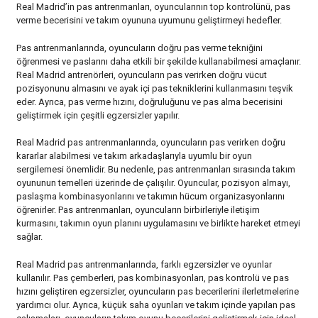
Real Madrid’in pas antrenmanları, oyuncularının top kontrolünü, pas
verme becerisini ve takım oyununa uyumunu geliştirmeyi hedefler.
Pas antrenmanlarında, oyuncuların doğru pas verme tekniğini
öğrenmesi ve paslarını daha etkili bir şekilde kullanabilmesi amaçlanır.
Real Madrid antrenörleri, oyuncuların pas verirken doğru vücut
pozisyonunu almasını ve ayak içi pas tekniklerini kullanmasını teşvik
eder. Ayrıca, pas verme hızını, doğruluğunu ve pas alma becerisini
geliştirmek için çeşitli egzersizler yapılır.
Real Madrid pas antrenmanlarında, oyuncuların pas verirken doğru
kararlar alabilmesi ve takım arkadaşlarıyla uyumlu bir oyun
sergilemesi önemlidir. Bu nedenle, pas antrenmanları sırasında takım
oyununun temelleri üzerinde de çalışılır. Oyuncular, pozisyon almayı,
paslaşma kombinasyonlarını ve takımın hücum organizasyonlarını
öğrenirler. Pas antrenmanları, oyuncuların birbirleriyle iletişim
kurmasını, takımın oyun planını uygulamasını ve birlikte hareket etmeyi
sağlar.
Real Madrid pas antrenmanlarında, farklı egzersizler ve oyunlar
kullanılır. Pas çemberleri, pas kombinasyonları, pas kontrolü ve pas
hızını geliştiren egzersizler, oyuncuların pas becerilerini ilerletmelerine
yardımcı olur. Ayrıca, küçük saha oyunları ve takım içinde yapılan pas