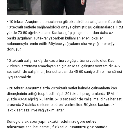
• 10 tekrar: Araştırma sonuçlarına göre kas kütlesi artışlarının özellikle
10 tekrarlı setlerle sağlanabildiği ortaya çıkmıştır. Bu çalışmalarda 1RM
yüzde 70-80 ağırlık kullanır. Kaslara güç çalışmalarından daha az
baskı uygulanır. 10 tekrar yaparken kullanılan enerji oksijen
solunumuyla temin edilir. Böylece yağ yakımı olur ve yağlar enerjiye
dönüşür.
10 tekrarlı çalışma kişide kas artışı ve güç artışına vesile olur. Kas
kütlesini arttırmayı amaçlayanlar için en ideal çalışma yöntemidir. 4-6
set şeklinde çalışılmalı, her set arasında 45-60 saniye dinlenme süresi
uygulanmalıdır.
• 20 tekrar: Araştırmalarda 20 tekrarlı setler halinde çalışanların kas
dirençlerinin arttığı tespit edilmiştir. 20 tekrarlı programlarda 1RM’nin
yüzde 40-50 ağırlığı kullanılır. 5-10 set şeklinde çalışılmalıdır ve her set
arasında 2 dakika dinlenme süresi verilmelidir. Böylece kaslardaki
laktik asit azalır ve yağ yakımı artar.
Sonuç olarak spor yapmaktaki hedefinize göre
set ve
tekrar
sayılarını belirlemeli, fiziksel durumunuzu göz önünde