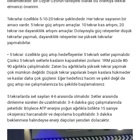
ilerlemektedir. Bir Özper Özorun tavsiyesi olarak bu orantıya dikkat
etmenizi öneririm.
Tekrarlar özellikle 5-10-20 tekrar şeklindedir. Her tekrar sayısının bir
amacı vardır. 5 tekrar güç artışını amaçlar. 10 tekrar kas artışını, 20
tekrar ise dayanıklılık artışını amaçlar. Dolayısıyla güç isteyenler düşük
tekrarlar yapmalı, dayanıklılık isteyenler ise yüksek tekrarlar
yapmalıdırlar.
• 5 tekrar: özellikle güç artışı hedefleyenler 5 tekrarlı setler yapmalıdır.
Çünkü 5 tekrarlı setlerle kasların kapasiteleri zorlanır. 1RM yüzde 80-
90 ağırlıkla çalışılmalıdır. Zaten bu ağırlıklarla yüksek tekrar yapmak
çok mümkün değildir. Düşük tekrar yapılarak beyin kaslara hükmeder
ve kaslar daha çok güçlenir. Eğer hedefiniz hacim ve şekil değil de
güç artışı ise çalışmalarınıza bu şekilde başlamalısınız.
5 tekrarlarda set sayıları 4-6 arasında olmalıdır. Setler arasında
dinlenme süreleri de uzatılmalıdır. 3-4 dakika güç çalışmalarında
yeterlidir. Böylece ATP enerjisi yoğun ağırlıkla birlikte 15 saniye
oksijensiz harcanabilir ve depolama boşaltılabilir. 3 dakika
beklenmesi halindeyse enerji depoları yeniden dolacaktır.