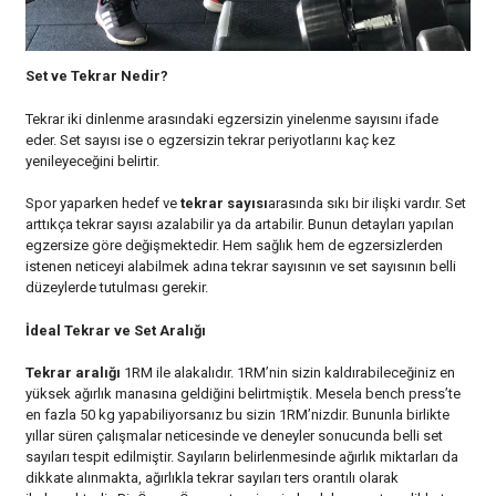
Set ve Tekrar Nedir?
Tekrar iki dinlenme arasındaki egzersizin yinelenme sayısını ifade
eder. Set sayısı ise o egzersizin tekrar periyotlarını kaç kez
yenileyeceğini belirtir.
Spor yaparken hedef ve
tekrar sayısı
arasında sıkı bir ilişki vardır. Set
arttıkça tekrar sayısı azalabilir ya da artabilir. Bunun detayları yapılan
egzersize göre değişmektedir. Hem sağlık hem de egzersizlerden
istenen neticeyi alabilmek adına tekrar sayısının ve set sayısının belli
düzeylerde tutulması gerekir.
İdeal Tekrar ve Set Aralığı
Tekrar aralığı
1RM ile alakalıdır. 1RM’nin sizin kaldırabileceğiniz en
yüksek ağırlık manasına geldiğini belirtmiştik. Mesela bench press’te
en fazla 50 kg yapabiliyorsanız bu sizin 1RM’nizdir. Bununla birlikte
yıllar süren çalışmalar neticesinde ve deneyler sonucunda belli set
sayıları tespit edilmiştir. Sayıların belirlenmesinde ağırlık miktarları da
dikkate alınmakta, ağırlıkla tekrar sayıları ters orantılı olarak