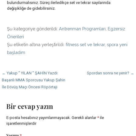
bulundurmalısınız. Süreç ilerledikçe set ve tekrar sayılarında
değişikliğe de gidebilirsiniz.
Şu kategoriye gönderildi:
Antrenman Programları
,
Egzersiz
Önerileri
Şu etiketin altına yerleştirildi:
fitness set ve tekrar
,
spora yeni
başladım
Yazı
← Yakup ” YILAN ” ŞAHİN Yazdı:
Spordan sonra ne yenir? →
Başarılı MMA Sporcusu Yakup Şahin
dolaşımı
İle Dövüş Maçı Öncesi Röpörtajı
Bir cevap yazın
E-posta hesabınız yayımlanmayacak.
Gerekli alanlar
*
ile
işaretlenmişlerdir
Yorum
*