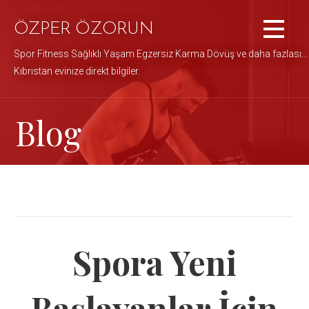
İçeriğe
atla
ÖZPER ÖZORUN
Spor Fitness Sağlıklı Yaşam Egzersiz Karma Dövüş ve daha fazlası...
Kıbrıstan evinize direkt bilgiler.
Blog
Spora Yeni
Başlayanlar İçin