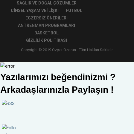
SAĞLIK VE DOĞAL ÇÖZÜMLER
CINSEL YAŞAM VE İLIŞKI
FUTBOL
EGZERSIZ ÖNERILERI
ANTRENMAN PROGRAMLARI
BASKETBOL
GIZLILIK POLITIKASI
Copyright © 2019 Özper Özorun - Tüm Hakları Saklıdır
Yazılarımızı beğendinizmi ?
Arkadaşlarınızla Paylaşın !