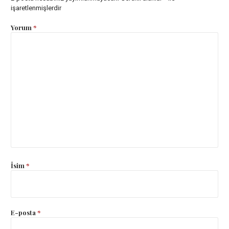
işaretlenmişlerdir
Yorum
*
İsim
*
E-posta
*