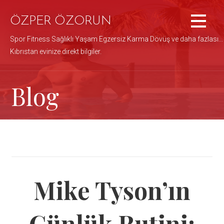
İçeriğe
atla
ÖZPER ÖZORUN
Spor Fitness Sağlıklı Yaşam Egzersiz Karma Dövüş ve daha fazlası...
Kıbrıstan evinize direkt bilgiler.
Blog
Mike Tyson’ın
Günlük Rutini: