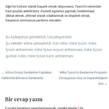
Eğer bir boksör olarak başarılı olmak istiyorsanız, Tyson’ın rutininden
bazı ipuçları alabilirsiniz. Düzenli egzersiz yapmak, beslenmeye
dikkat etmek, zihinsel olarak odaklanmak ve disiplinli olmak,
başarınızı artırmanıza yardımcı olacaktır.
Şu kategoriye gönderildi:
Uncategorized
Şu etiketin altına yerleştirildi:
iron mike
,
mike tyson
,
mike
tyson antrenman
,
mike tyson boyun antrenmanı
,
mike tyson
günlük rutini
,
mike tyson karın antrenmanı
Yazı
← Kıbrıs Dövüş Derslerinin Faydaları
Mike Tyson’ın Beslenme Programı:
Hakkında Bilmeniz Gerekenler
Dövüşçünün Güç ve Dayanıklılığının
dolaşımı
Sırrı →
Bir cevap yazın
E-posta hesabınız yayımlanmayacak.
Gerekli alanlar
*
ile