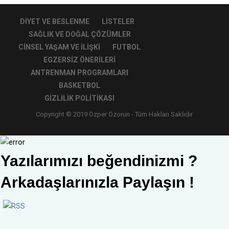
DIYET VE BESLENME
LISTELER
SAĞLIK VE DOĞAL ÇÖZÜMLER
CINSEL YAŞAM VE İLIŞKI
FUTBOL
EGZERSIZ ÖNERILERI
ANTRENMAN PROGRAMLARI
BASKETBOL
GIZLILIK POLITIKASI
Copyright © 2019 Özper Özorun - Tüm Hakları Saklıdır
Yazılarımızı beğendinizmi ?
Arkadaşlarınızla Paylaşın !