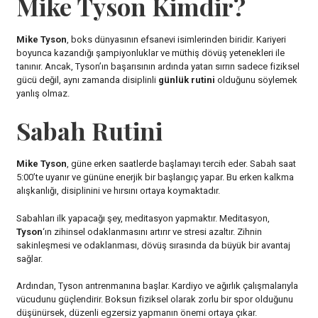
Mike Tyson Kimdir?
Mike Tyson
, boks dünyasının efsanevi isimlerinden biridir. Kariyeri
boyunca kazandığı şampiyonluklar ve müthiş dövüş yetenekleri ile
tanınır. Ancak, Tyson’ın başarısının ardında yatan sırrın sadece fiziksel
gücü değil, aynı zamanda disiplinli
günlük rutini
olduğunu söylemek
yanlış olmaz.
Sabah Rutini
Mike Tyson
, güne erken saatlerde başlamayı tercih eder. Sabah saat
5:00’te uyanır ve gününe enerjik bir başlangıç yapar. Bu erken kalkma
alışkanlığı, disiplinini ve hırsını ortaya koymaktadır.
Sabahları ilk yapacağı şey, meditasyon yapmaktır. Meditasyon,
Tyson
‘ın zihinsel odaklanmasını artırır ve stresi azaltır. Zihnin
sakinleşmesi ve odaklanması, dövüş sırasında da büyük bir avantaj
sağlar.
Ardından, Tyson antrenmanına başlar. Kardiyo ve ağırlık çalışmalarıyla
vücudunu güçlendirir. Boksun fiziksel olarak zorlu bir spor olduğunu
düşünürsek, düzenli egzersiz yapmanın önemi ortaya çıkar.