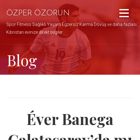
İçeriğe
atla
ÖZPER ÖZORUN
Spor Fitness Sağlıklı Yaşam Egzersiz Karma Dövüş ve daha fazlası...
Kıbrıstan evinize direkt bilgiler.
Blog
Éver Banega
Galatasaray’da mı