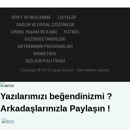
DIYET VE BESLENME
LISTELER
SAĞLIK VE DOĞAL ÇÖZÜMLER
CINSEL YAŞAM VE İLIŞKI
FUTBOL
EGZERSIZ ÖNERILERI
ANTRENMAN PROGRAMLARI
BASKETBOL
GIZLILIK POLITIKASI
Copyright © 2019 Özper Özorun - Tüm Hakları Saklıdır
Yazılarımızı beğendinizmi ?
Arkadaşlarınızla Paylaşın !