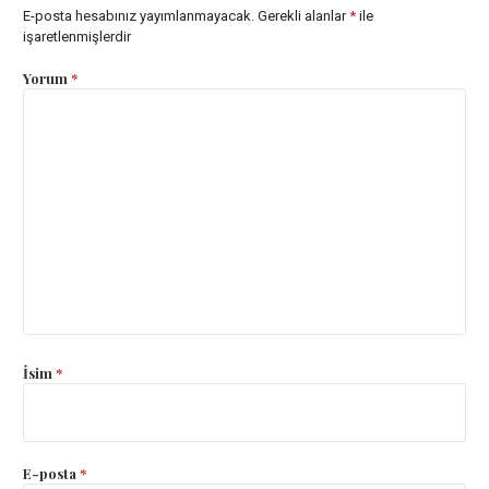
E-posta hesabınız yayımlanmayacak.
Gerekli alanlar
*
ile
işaretlenmişlerdir
Yorum
*
İsim
*
E-posta
*