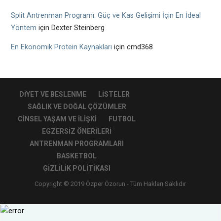
Split Antrenman Programı: Güç ve Kas Gelişimi İçin En İdeal
Yöntem
için
Dexter Steinberg
En Ekonomik Protein Kaynakları
için
cmd368
DIYET VE BESLENME
LISTELER
SAĞLIK VE DOĞAL ÇÖZÜMLER
CINSEL YAŞAM VE İLIŞKI
FUTBOL
EGZERSIZ ÖNERILERI
ANTRENMAN PROGRAMLARI
BASKETBOL
GIZLILIK POLITIKASI
Copyright © 2019 Özper Özorun - Tüm Hakları Saklıdır